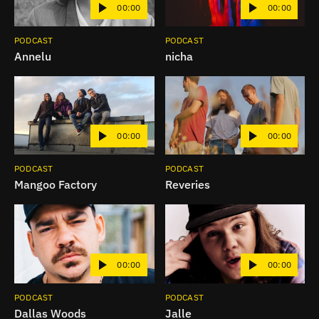
00:00
00:00
PODCAST
PODCAST
Annelu
nicha
00:00
00:00
PODCAST
PODCAST
Mangoo Factory
Reveries
00:00
00:00
PODCAST
PODCAST
Dallas Woods
Jalle