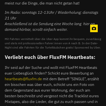
meist nur die Dinge, die man nicht getan hat!
Im Radio: sonntags 12-13Uhr / Wiederholung: dienstags
21 Uhr
Anschließend ist die Sendung eine Woche lang hier on
demand hörbar, scrollt einfach weiter.
Mit Fahrten vermittelt über die Uber App kommt ihr bequem, zuverlässig
und stets mit professionellen Fahrer:innen von A nach B. In der Date-
Night sind alle Fahrten für die Turteltäubchen gratis! Sponsored by Uber.
Verliebt euch über FluxFM Heartbeats:
Ihr seid auf der Suche und wollt mit FluxFM Heartbeats
euer Liebesglück finden? Schickt eure Bewerbung an
heartbeats@fluxfm.de
mit dem Betreff "SINGLE", erzählt
ein bisschen was über euch, schickt uns ein Foto von
dem Gegenstand aus eurer Wohnung, der euch am
besten beschreibt und vergesst nicht die Tracklist eures
Mixtapes, also die Lieder, die gut zu euch passen und in