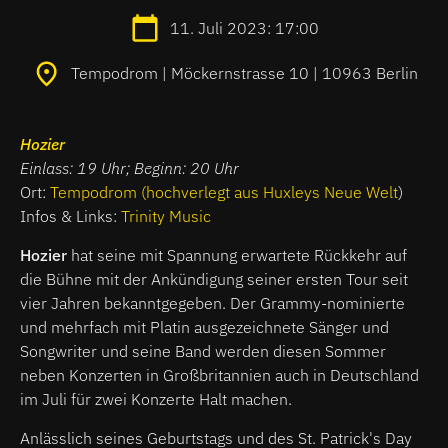
11. Juli 2023: 17:00
Tempodrom | Möckernstrasse 10 | 10963 Berlin
Hozier
Einlass: 19 Uhr; Beginn: 20 Uhr
Ort:
Tempodrom
(hochverlegt aus Huxleys Neue We
lt
)
Infos & Links:
Trinity Music
Hozier
hat seine mit Spannung erwartete Rückkehr auf
die Bühne mit der Ankündigung seiner ersten Tour seit
vier Jahren bekanntgegeben. Der Grammy-nominierte
und mehrfach mit Platin ausgezeichnete Sänger und
Songwriter und seine Band werden diesen Sommer
neben Konzerten in Großbritannien auch in Deutschland
im Juli für zwei Konzerte Halt machen.
Anlässlich seines Geburtstags und des St. Patrick's Day