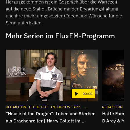
Herausgekommen ist ein Gespräch über die Wartezeit
auf die neue Staffel, Brüche mit der Erwartungshaltung
und ihre (nicht umgesetzten) Ideen und Wünsche für die
Serie unterhalten.
Mehr Serien im FluxFM-Programm
00:00
REDAKTION
HIGHLIGHT
INTERVIEW
APP
SERIE
INSTAGRAM
REDAKTION
HI
"House of the Dragon": Leben und Sterben
Hätte Famili
als Drachenreiter | Harry Collett im
D'Arcy & Mat
Spoiler-Interview
Dragon"-Int