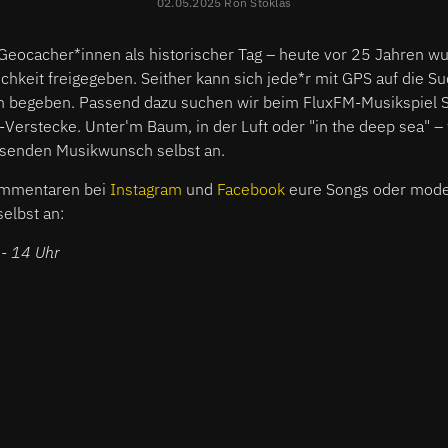
02.05.2025 Ron Stoklas
r Geocacher*innen als historischer Tag – heute vor 25 Jahren 
lichkeit freigegeben. Seither kann sich jede*r mit GPS auf die S
n begeben. Passend dazu suchen wir beim FluxFM-Musikspiel S
-Verstecke. Unter'm Baum, in der Luft oder "in the deep sea" –
ssenden Musikwunsch selbst an.
ommentaren bei
Instagram
und
Facebook
eure Songs oder mode
selbst an:
 - 14 Uhr