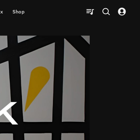
ux
Shop