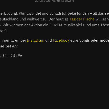
22.08.2025 Marius Legowski
verbauung, Klimawandel und Schadstoffbelastungen – all das se
eutschland und weltweit zu. Der heutige
Tag der Fische
will gen
 Wir widmen der Aktion ein FluxFM-Musikspiel rund ums Them
er".
ommentaren bei
Instagram
und
Facebook
eure Songs
oder mode
selbst an:
, 11 - 14 Uhr