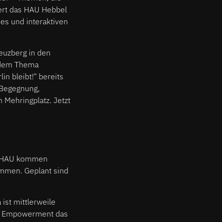
iert das HAU Hebbel
es und interaktiven
reuzberg in den
h dem Thema
n bleibt!" bereits
r Begegnung,
 Mehringplatz. Jetzt
im HAU kommen
sammen. Geplant sind
ist mittlerweile
und Empowerment das