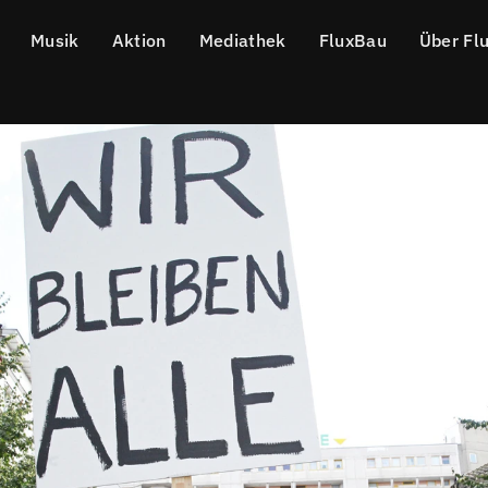
Musik
Aktion
Mediathek
FluxBau
Über Fl