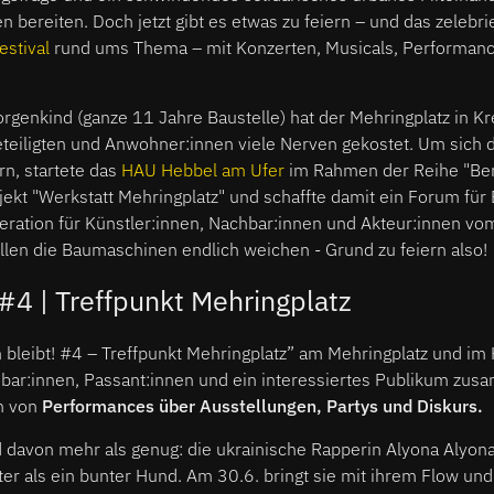
 bereiten. Doch jetzt gibt es etwas zu feiern – und das zelebr
estival
rund ums Thema – mit Konzerten, Musicals, Performanc
Sorgenkind (ganze 11 Jahre Baustelle) hat der Mehringplatz in K
teiligten und Anwohner:innen viele Nerven gekostet. Um sic
rn, startete das
HAU Hebbel am Ufer
im Rahmen der Reihe "Berli
ojekt "Werkstatt Mehringplatz" und schaffte damit ein Forum fü
ration für Künstler:innen, Nachbar:innen und Akteur:innen vom
sollen die Baumaschinen endlich weichen - Grund zu feiern also!
 #4 | Treffpunkt Mehringplatz
in bleibt! #4 – Treffpunkt Mehringplatz” am Mehringplatz und 
bar:innen, Pas­san­t:in­­­nen und ein interessiertes Publikum zu
en von
Performances über Ausstellungen, Partys und Diskurs.
 davon mehr als genug: die ukrainische Rapperin Alyona Alyona 
nter als ein bunter Hund. Am 30.6. bringt sie mit ihrem Flow 