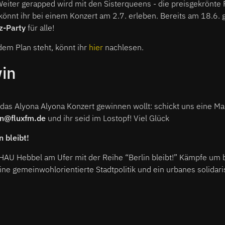
iter gerapped wird mit den Sisterqueens - die preisgekrönte 
önnt ihr bei einem Konzert am 2.7. erleben. Bereits am 18.6. 
z-Party
für alle!
dem Plan steht, könnt ihr
hier
nachlesen.
win
 das Alyona Alyona Konzert gewinnen wollt: schickt uns eine M
n@fluxfm.de
und ihr seid im Lostopf! Viel Glück
n bleibt!
 HAU Hebbel am Ufer mit der Reihe “Berlin bleibt!” Kämpfe um
e gemeinwohlorientierte Stadtpolitik und ein urbanes solidari