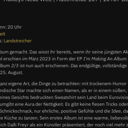
inn: 20 Uhr
elt
s:
Landstreicher
bum gemacht. Das wisst ihr bereits, wenn ihr seine jüngsten Akt
tel erschien im März 2023 in Form der EP
I'm Making An Album
Album 2/3
ist nun auch erschienen.
D
as endgültige, vollständig
25. August.
ganz eigene Art, die Dinge zu betrachten: mit trockenem Humor
ndische Star machte sich einen Namen, als er in einem süßen, 
seines Gesichts bedruckten Sweatshirt sein Land beim Eurovisi
 umgibt eine Aura der Nettigkeit. Es gibt keine fiesen Tricks od
hnickschnack, nur ehrliche, positive Gefühle und die Idee, das
die Küche zu tanzen. Sein erstes Album ist eine warme, liebev
ich Daði Freyr als ein Künstler präsentiert, der noch viel mehr z