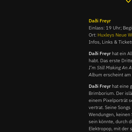
Daði Freyr
Einlass: 19 Uhr; Beg
Ort:
Huxleys Neue W
Infos, Links & Ticket
Daði Freyr
hat ein Al
habt. Das erste Drit
I'm Still Making An 
Album
erscheint am 
Daði Freyr
hat eine 
Brimborium. Der islä
einem Pixelporträt 
vertrat. Seine Songs
Wendungen, keinen Sc
sein könnte, durch 
Elektropop, mit der s