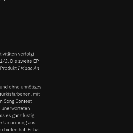
ivitäten verfolgt
 1/3
. Die zweite EP
e Produkt
I Made An
 und ohne unnötiges
türkisfarbenen, mit
on Song Contest
er unerwarteten
s es ganz lustig
olle Umarmung aus
u bieten hat. Er hat