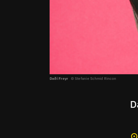
Daði Freyr
Stefanie Schmid Rincon
D