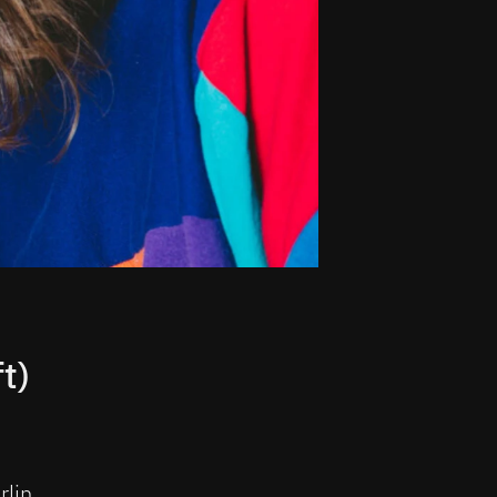
t)
rlin