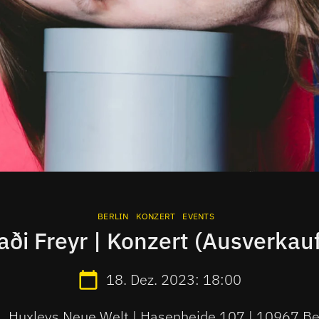
BERLIN
KONZERT
EVENTS
aði Freyr | Konzert (Ausverkauf
18. Dez. 2023: 18:00
Huxleys Neue Welt | Hasenheide 107 | 10967 Be