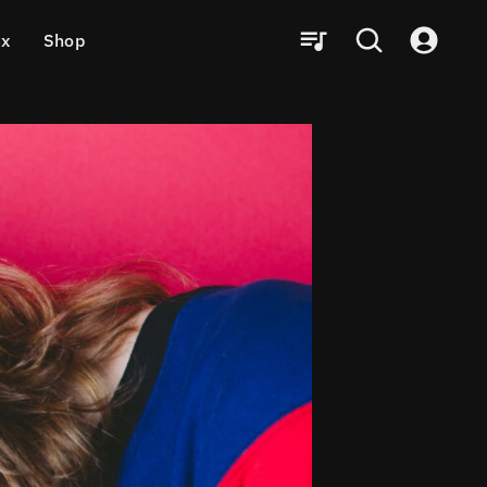
ux
Shop