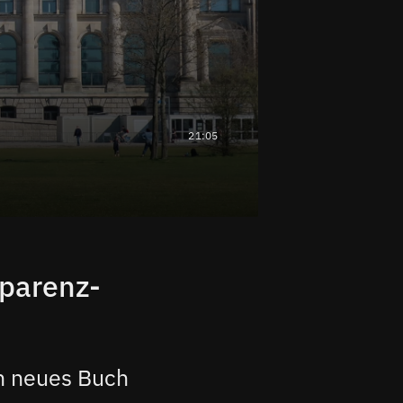
21:05
sparenz-
in neues Buch