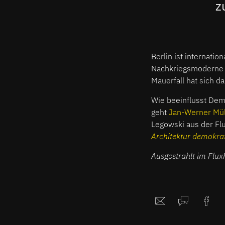
z
Berlin ist internatio
Nachkriegsmoderne a
Mauerfall hat sich d
Wie beeinflusst Demo
geht
Jan-Werner Mül
Legowski aus der Fl
Architektur demokra
Ausgestrahlt im Fl