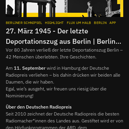
BERLINER SCHNIPSEL
HIGHLIGHT
FLUX UM HALB
BERLIN
APP
27. März 1945 - Der letzte
Deportationszug aus Berlin | Berliner
Schnipsel
Vor 80 Jahren verließ der letzte Deportationszug Berlin –
42 Menschen überlebten. Ihre Geschichten.
Am
11. September
wird in Hamburg der Deutsche
Radiopreis verliehen – bis dahin drücken wir beiden alle
Daumen, die wir haben.
Egal, wie’s ausgeht, wir freuen uns riesig über die
Nominierung!
Über den Deutschen Radiopreis
Seit 2010 zeichnet der Deutsche Radiopreis die besten
Radiomacher*innen des Landes aus. Gestiftet wird er von
den Hörfunkprogrammen der ARD, dem