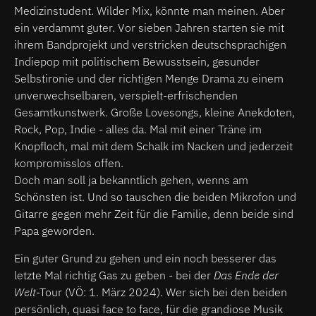
Medizinstudent. Wilder Mix, könnte man meinen. Aber
ein verdammt guter. Vor sieben Jahren starten sie mit
ihrem Bandprojekt und verstricken deutschsprachigen
Indiepop mit politischem Bewusstsein, gesunder
Selbstironie und der richtigen Menge Drama zu einem
unverwechselbaren, verspielt-erfrischenden
Gesamtkunstwerk. Große Lovesongs, kleine Anekdoten,
Rock, Pop, Indie - alles da. Mal mit einer Träne im
Knopfloch, mal mit dem Schalk im Nacken und jederzeit
kompromisslos offen.
Doch man soll ja bekanntlich gehen, wenns am
Schönsten ist. Und so tauschen die beiden Mikrofon und
Gitarre gegen mehr Zeit für die Familie, denn beide sind
Papa geworden.
Ein guter Grund zu gehen und ein noch besserer das
letzte Mal richtig Gas zu geben - bei der
Das Ende der
Welt
-Tour (VÖ: 1. März 2024). Wer sich bei den beiden
persönlich, quasi face to face, für die grandiose Musik