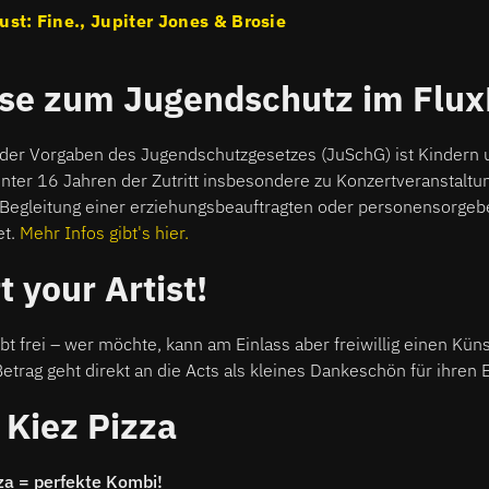
ust: Fine., Jupiter Jones & Brosie
se zum Jugendschutz im Flu
 der Vorgaben des Jugendschutzgesetzes (JuSchG) ist Kindern 
nter 16 Jahren der Zutritt insbesondere zu Konzertveranstaltu
 Begleitung einer erziehungsbeauftragten oder personensorgeb
et.
Mehr Infos gibt's hier.
 your Artist!
eibt frei – wer möchte, kann am Einlass aber freiwillig einen Kü
trag geht direkt an die Acts als kleines Dankeschön für ihren E
 Kiez Pizza
za = perfekte Kombi!