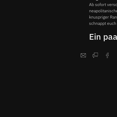
Ab sofort vers
neapolitanisch
knuspriger Ra
schnappt euch 
Ein pa