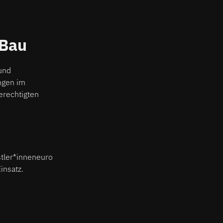
xBau
und
ngen im
erechtigten
nstler*inneneuro
insatz.