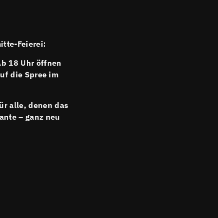
itte-Feierei:
Ab 18 Uhr öffnen
auf die Spree im
Für alle, denen das
iante – ganz neu