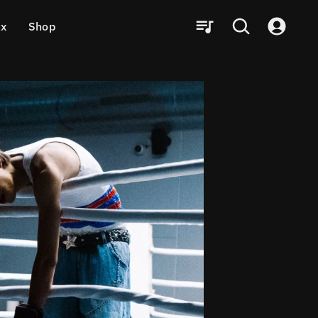
ux
Shop