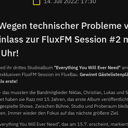
14. Juli 2022: 17:30
Wegen technischer Probleme v
Einlass zur FluxFM Session #2 
 Uhr!
ed ihr drittes Studioalbum
"Everything You Will Ever Need"
am 
 exklusiven FluxFM Session im FluxBau.
Gewinnt Gästelistenplä
ls erste!
 - das mussten die Bandmitglieder Niklas, Christian, Lukas und S
et haben sie Razz mit 15 Jahren, das erste Album veröffentlich
 gespielte Shows. Zwischen Bühne, Studio und Proberaum bleib
eren. Immer wieder den Fokus auf das nächste größere Ziel.
erything You Will Ever Need", das am 15.7. erscheint, markier