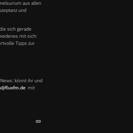
mmelsurium aus allen
akzeptanz und
die sich gerade
hiedenes mit sich:
rtvolle Tipps zur
 News: könnt ihr und
n@fluxfm.de
mit