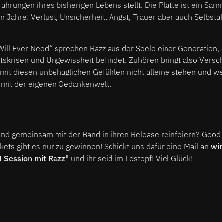
fahrungen ihres bisherigen Lebens stellt. Die Platte ist ein Sa
n Jahre: Verlust, Unsicherheit, Angst, Trauer aber auch Selbst
Will Ever Need“ sprechen Razz aus der Seele einer Generation, 
ätskrisen und Ungewissheit befindet. Zuhören bringt also Versc
 mit diesen unbehaglichen Gefühlen nicht alleine stehen und we
mit der eigenen Gedankenwelt.
 und gemeinsam mit der Band in ihren Release reinfeiern? Good
ckets gibt es nur zu gewinnen! Schickt uns dafür eine Mail an
wi
M Session mit Razz"
und ihr seid im Lostopf! Viel Glück!