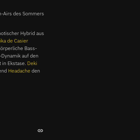
en-Airs des Sommers
otischer Hybrid aus
ika de Casier
körperliche Bass-
e-Dynamik auf den
 in Ekstase.
Deki
rend
Headache
den