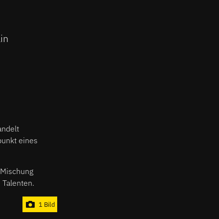
in
andelt
punkt eines
e Mischung
 Talenten.
1 Bild