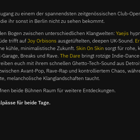
 Zugang zu einem der spannendsten zeitgenössischen Club-Op
 die ihr sonst in Berlin nicht zu sehen bekommt.
den Bogen zwischen unterschiedlichen Klangwelten:
Yaejis
hypn
de trifft auf
Joy Orbisons
ausgetüftelten, deepen UK-Sound.
Er
ne kühle, minimalistische Zukunft.
Skin On Skin
sorgt für rohe, 
-Garage, Breaks und Rave.
The Dare
bringt rotzige Indie-Danc
reiben euch mit ihrem schnellen Ghetto-Tech-Sound aus Detroit
wischen Avant-Pop, Rave-Rap und kontrolliertem Chaos, wäh
e, melancholische Klanglandschaften taucht.
fnen beide Bühnen Raum für weitere Entdeckungen.
alpässe für beide Tage.