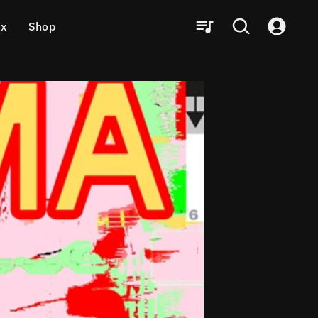
ux
Shop