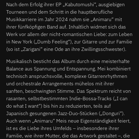
Nach dem Erfolg ihrer EP „Kabutomushi“, ausgiebigen
Tourneen und dem Schritt in die hauptberufliche
Musikkarriere im Jahr 2024 nahm sie „Animaru“ mit
ihrer fünfköpfigen Band auf. Inhaltlich widmet sich das
Werk vor allem der nicht-romantischen Liebe: zum Leben
in New York („Dumb Feeling“), zur Gitarre und zur Familie
(so ist „Zarigani“ eine Ode an ihre Zwillingsschwester).
Musikalisch besticht das Album durch eine meisterhafte
Balance aus Spannung und Entspannung. Mei kombiniert
technisch anspruchsvolle, komplexe Gitarrenrhythmen
und orchestrale Arrangements mühelos mit ihrer
sanften, beschwingten Stimme. Das Spektrum reicht von
rasanten, selbstbestimmten Indie-Bossa-Tracks („I can
do what I want“) bis hin zu reduzierten, teils auf
Japanisch gesungenen Jazz-Duo-Stücken („Donguri“).
Auch wenn „Animaru“ Meis neue Eigenständigkeit feiert,
ist es die Liebe ihres Umfelds – insbesondere ihrer
Familie, wie ihrer Mutter, die das Artwork gestaltet –, die