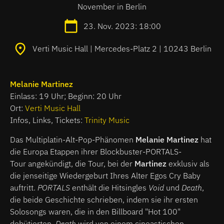
November in Berlin
23. Nov. 2023: 18:00
Verti Music Hall | Mercedes-Platz 2 | 10243 Berlin
Melanie Martinez
Einlass: 19 Uhr; Beginn: 20 Uhr
Ort:
Verti Music Hall
Infos, Links, Tickets:
Trinity Music
Das Multiplatin-Alt-Pop-Phänomen
Melanie Martinez
hat
die Europa Etappen ihrer Blockbuster-PORTALS-
Tour angekündigt, die Tour, bei der
Martinez
exklusiv als
die jenseitige Wiedergeburt Ihres Alter Egos Cry Baby
auftritt.
PORTALS
enthält die Hitsingles
Void
und
Death
,
die beide Geschichte schrieben, indem sie ihr ersten
Solosongs waren, die in den Billboard "Hot 100"
debütierten.
Death
wird von einem cineastischen