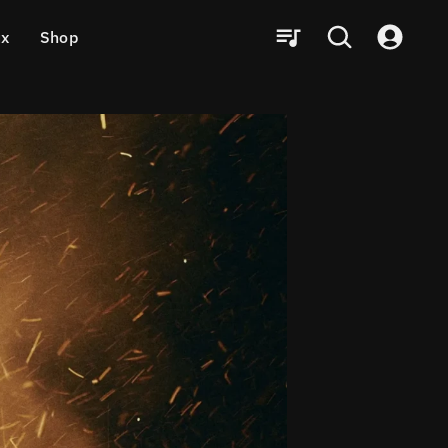
ux
Shop