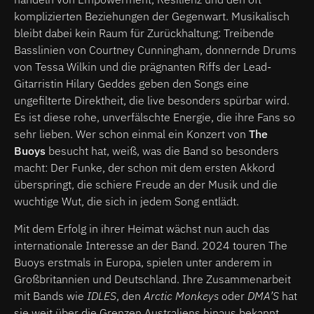
komplizierten Beziehungen der Gegenwart. Musikalisch
bleibt dabei kein Raum für Zurückhaltung: Treibende
Basslinien von Courtney Cunningham, donnernde Drums
von Tessa Wilkin und die prägnanten Riffs der Lead-
Gitarristin Hilary Geddes geben den Songs eine
ungefilterte Direktheit, die live besonders spürbar wird.
Es ist diese rohe, unverfälschte Energie, die ihre Fans so
sehr lieben. Wer schon einmal ein Konzert von
The
Buoys
besucht hat, weiß, was die Band so besonders
macht: Der Funke, der schon mit dem ersten Akkord
überspringt, die schiere Freude an der Musik und die
wuchtige Wut, die sich in jedem Song entlädt.
Mit dem Erfolg in ihrer Heimat wächst nun auch das
internationale Interesse an der Band. 2024 touren The
Buoys erstmals in Europa, spielen unter anderem in
Großbritannien und Deutschland. Ihre Zusammenarbeit
mit Bands wie
IDLES
, den
Arctic Monkeys
oder
DMA’S
hat
sie weit über die Grenzen Australiens hinaus bekannt