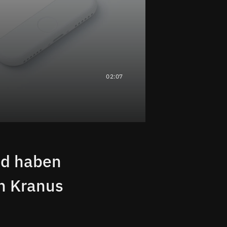
02:07
nd haben
on Kranus