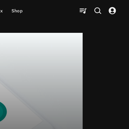
ux
Shop