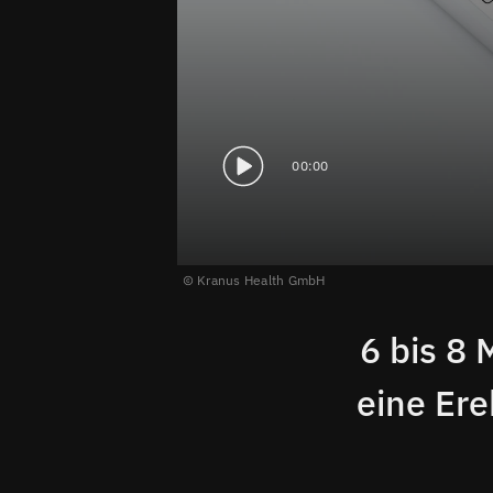
00:00
Kranus Health GmbH
6 bis 8
eine Ere