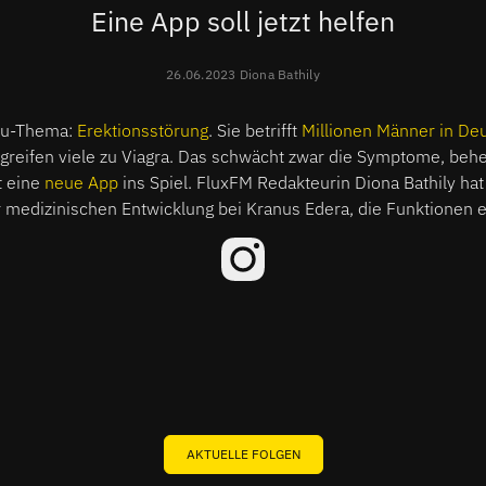
Eine App soll jetzt helfen
26.06.2023 Diona Bathily
abu-Thema:
Erektionsstörung
. Sie betrifft
Millionen Männer in De
reifen viele zu Viagra. Das schwächt zwar die Symptome, beheb
t eine
neue App
ins Spiel. FluxFM Redakteurin Diona Bathily hat
er medizinischen Entwicklung bei Kranus Edera, die Funktionen 
AKTUELLE FOLGEN