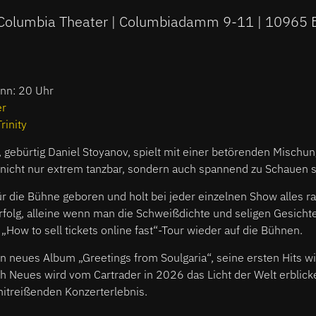
Columbia Theater | Columbiadamm 9-11 | 10965 B
inn: 20 Uhr
er
Trinity
, gebürtig Daniel Stoyanov, spielt mit einer betörenden Mischun
 nicht nur extrem tanzbar, sondern auch spannend zu Schauen s
für die Bühne geboren und holt bei jeder einzelnen Show alles ra
Erfolg, alleine wenn man die Schweißdichte und seligen Gesich
„How to sell tickets online fast“-Tour wieder auf die Bühnen.
in neues Album „Greetings from Soulgaria“, seine ersten Hits 
h Neues wird vom Cartrader in 2026 das Licht der Welt erblick
mitreißenden Konzerterlebnis.