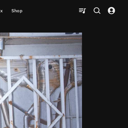
ux
Shop