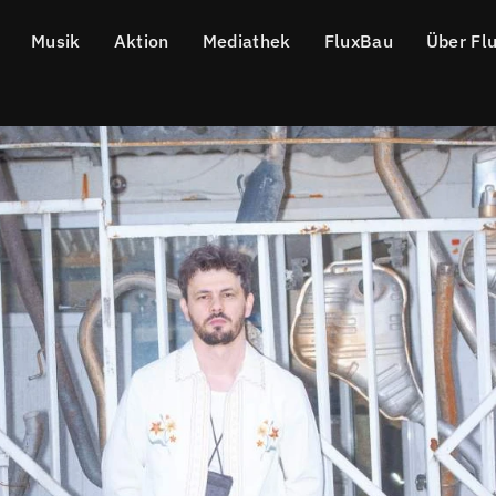
Musik
Aktion
Mediathek
FluxBau
Über Fl