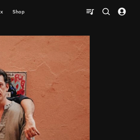
ux
Shop