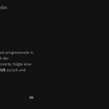
rlin
owie progressivste in
h der
cierte, folgte eine
EUS
zurück und