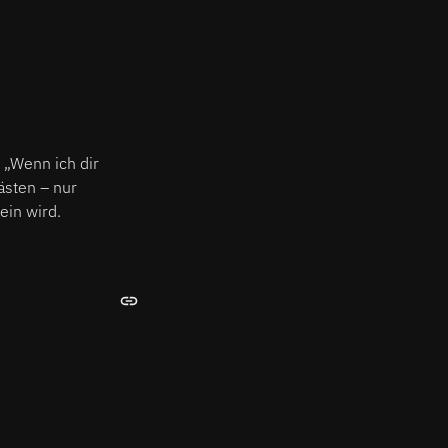
 „Wenn ich dir
ästen – nur
ein wird.