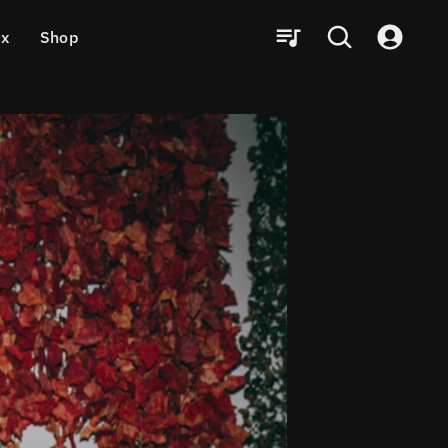
ux
Shop