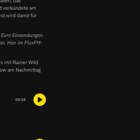
allen, das
nd verkündete am
nd wird damit für
. Eure Einsendungen
n. Hier im FluxFM-
s mit Rainer Wild
show am Nachmittag
05:54