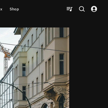
ux
Shop