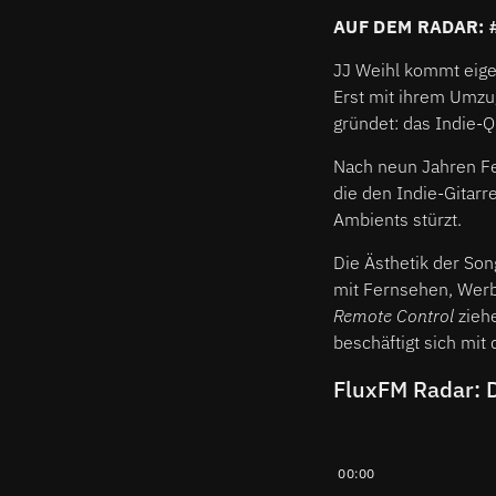
AUF DEM RADAR: 
JJ Weihl kommt eigen
Erst mit ihrem Umzug
gründet: das Indie-Q
Nach neun Jahren Fen
die den Indie-Gitarr
Ambients stürzt.
Die Ästhetik der Son
mit Fernsehen, Werb
Remote Control
zieh
beschäftigt sich mi
FluxFM Radar: 
00:00