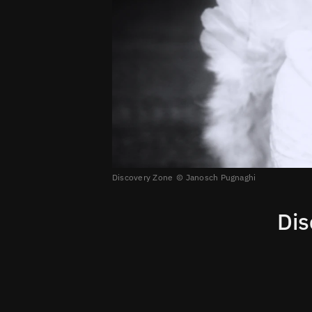
Discovery Zone
Janosch Pugnaghi
Dis