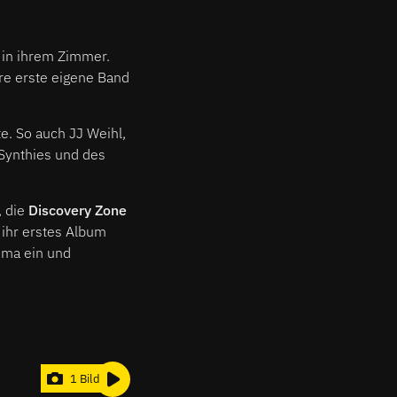
h in ihrem Zimmer.
hre erste eigene Band
e. So auch JJ Weihl,
 Synthies und des
, die
Discovery Zone
ihr erstes Album
hema ein und
1 Bild
02:51