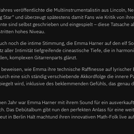
Jahres veröffentlichte die Multiinstrumentalistin aus Lincoln, N
 Star“ und überzeugt spätestens damit Fans wie Kritik von ihr
ente sind selbst geschrieben und eingespielt – diese Tatsache al
stritten hohes Niveau.
uch noch die intime Stimmung, die Emma Harner auf den elf So
tz aller Intimität tiefgreifende cineastische Tiefe, die in harmo
len, komplexen Gitarrenparts glänzt.
 beweisen, wie Emma ihre technische Raffinesse auf lyrischer 
rch eine sich ständig verschiebende Akkordfolge die innere Pa
iegelt wird, inklusive des beklemmenden Gefühls, das genau di
nen Jahr war Emma Harner mit ihrem Sound für ein ausverkaufte
h. Das Debütalbum gibt nun den perfekten Anlass für eine weite
t in Berlin Halt machtund ihren innovativen Math-Folk live auf