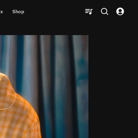
ux
Shop