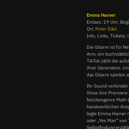
Emma Harner
Einlass: 19 Uhr; Beg
Ort:
Peter Edel
Info, Links, Tickets:
Die Gitarre ist für 
Arm, ein buchstäblic
TikTok zählt die auf
ihrer Generation. Un
das Gitarre spielen 
Ihr Sound verbindet
Show ihre Premiere fe
Nischengenre Math-
handwerklichen Anspr
legte Emma Harner mi
oder „Yes Man“ von
Selbstfindung erzähl