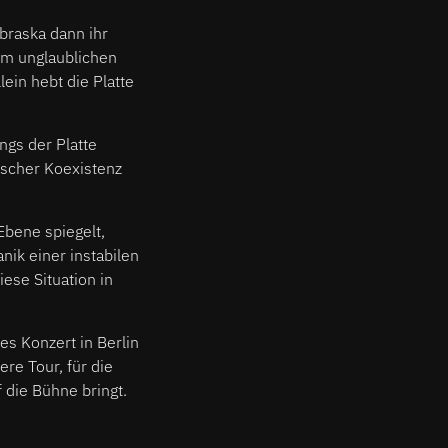
ebraska dann ihr
em unglaublichen
lein hebt die Platte
ngs der Platte
nischer Koexistenz
Ebene spiegelt,
nik einer instabilen
ese Situation in
s Konzert in Berlin
re Tour, für die
 die Bühne bringt.