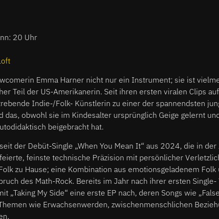
inn: 20 Uhr
Loft
Newcomerin Emma Harner nicht nur ein Instrument; sie ist vielme
her Teil der US-Amerikanerin. Seit ihren ersten viralen Clips a
strebende Indie-/Folk- Künstlerin zu einer der spannendsten jun
d das, obwohl sie im Kindesalter ursprünglich Geige gelernt und 
autodidaktisch beigebracht hat.
 seit der Debüt-Single „When You Mean It“ aus 2024, die in de
ierte, feinste technische Präzision mit persönlicher Verletzlich
Folk zu Hause; eine Kombination aus emotionsgeladenem Folk
uch des Math-Rock. Bereits im Jahr nach ihrer ersten Single- 
t „Taking My Side“ eine erste EP nach, deren Songs wie „False
 Themen wie Erwachsenwerden, zwischenmenschlichen Bezie
en.