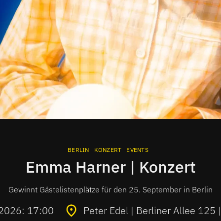
BERLIN
KONZERT
EVENTS
Emma Harner | Konzert
Gewinnt Gästelistenplätze für den 25. September in Berlin
 2026: 17:00
Peter Edel | Berliner Allee 125 