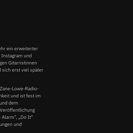
hr ein erweiterter
uf Instagram und
gen Gitarristinnen
sich erst viel später
r Zane-Lowe-Radio-
keit und ist fest im
 und dem
Veröffentlichung
 Alarm“, „Do It“
hungen und