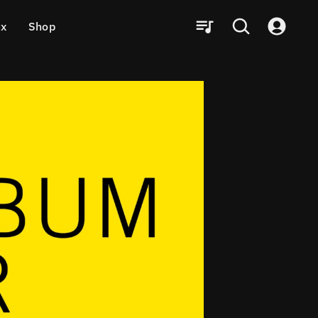
ux
Shop