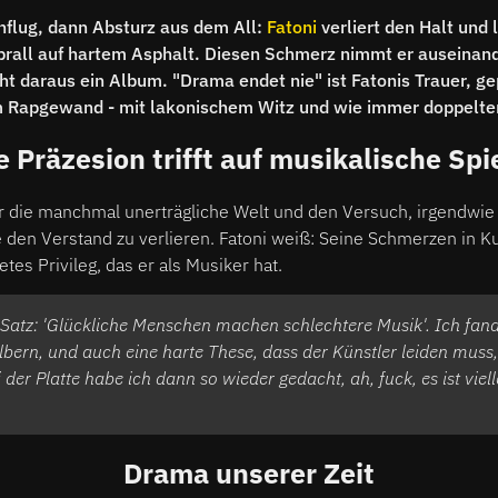
nflug, dann Absturz aus dem All:
Fatoni
verliert den Halt und 
all auf hartem Asphalt. Diesen Schmerz nimmt er auseinande
daraus ein Album. "Drama endet nie" ist Fatonis Trauer, ge
 Rapgewand - mit lakonischem Witz und wie immer doppelt
e Präzesion trifft auf musikalische Spi
r die manchmal unerträgliche Welt und den Versuch, irgendwie 
den Verstand zu verlieren. Fatoni weiß: Seine Schmerzen in K
etes Privileg, das er als Musiker hat.
n Satz: 'Glückliche Menschen machen schlechtere Musik'. Ich fand
bern, und auch eine harte These, dass der Künstler leiden muss
i der Platte habe ich dann so wieder gedacht, ah, fuck, es ist vie
Drama unserer Zeit