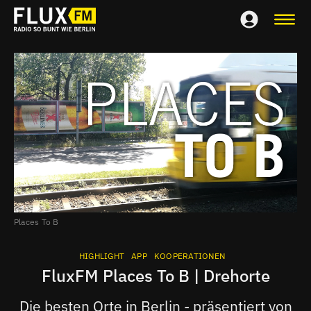
Places To B
HIGHLIGHT
APP
KOOPERATIONEN
FluxFM Places To B | Drehorte
Die besten Orte in Berlin - präsentiert von