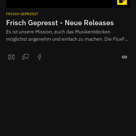
FRISCH GEPRESST
Frisch Gepresst - Neue Releases
Es ist unsere Mission, euch das Musikentdecken
möglichst angenehm und einfach zu machen. Die FluxFM
Musikredaktion hört daher jede Woche für euch die
wichtigsten neu veröffentlichten Alben und fasst ihre
Eindrücke als Podcast zusammen.