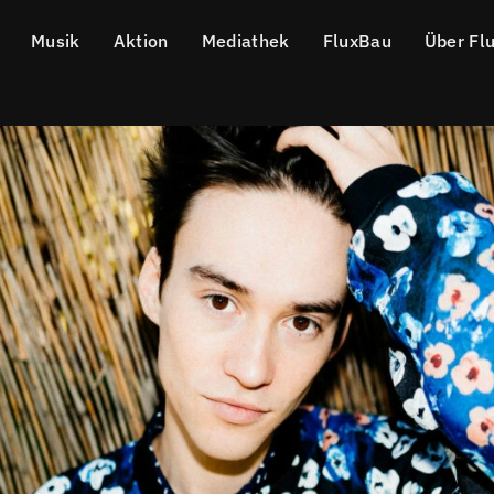
Musik
Aktion
Mediathek
FluxBau
Über Fl