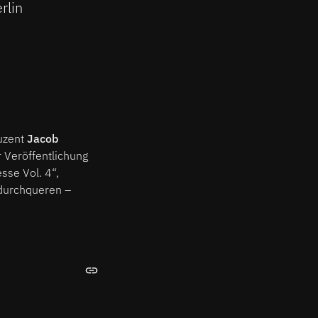
rlin
duzent
Jacob
 Veröffentlichung
sse Vol. 4“,
 durchqueren –