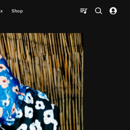
ux
Shop