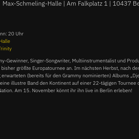
Max-Schmeling-Halle | Am Falkplatz 1 | 10437 Be
inn: 20 Uhr
Halle
Trinity
y-Gewinner, Singer-Songwriter, Multiinstrumentalist und Pro
e bisher größte Europatournee an. Im nächsten Herbst, nach der
 erwarteten (bereits für den Grammy nominierten) Albums „Dje
eine illustre Band den Kontinent auf einer 22-tägigen Tournee
Nation. Am 15. November könnt ihr ihn live in Berlin erleben!