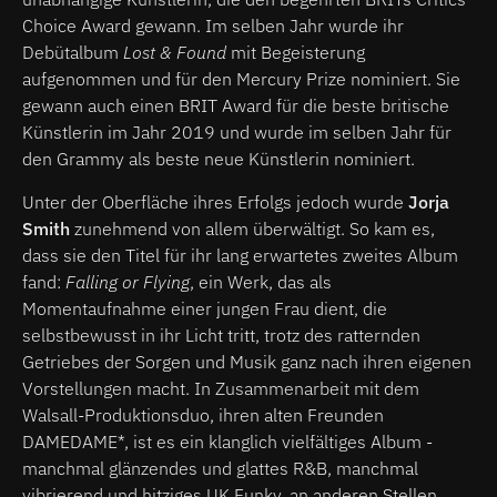
Choice Award gewann. Im selben Jahr wurde ihr
Debütalbum
Lost & Found
mit Begeisterung
aufgenommen und für den Mercury Prize nominiert. Sie
gewann auch einen BRIT Award für die beste britische
Künstlerin im Jahr 2019 und wurde im selben Jahr für
den Grammy als beste neue Künstlerin nominiert.
Unter der Oberfläche ihres Erfolgs jedoch wurde
Jorja
Smith
zunehmend von allem überwältigt. So kam es,
dass sie den Titel für ihr lang erwartetes zweites Album
fand:
Falling or Flying
, ein Werk, das als
Momentaufnahme einer jungen Frau dient, die
selbstbewusst in ihr Licht tritt, trotz des ratternden
Getriebes der Sorgen und Musik ganz nach ihren eigenen
Vorstellungen macht. In Zusammenarbeit mit dem
Walsall-Produktionsduo, ihren alten Freunden
DAMEDAME*, ist es ein klanglich vielfältiges Album -
manchmal glänzendes und glattes R&B, manchmal
vibrierend und hitziges UK Funky, an anderen Stellen