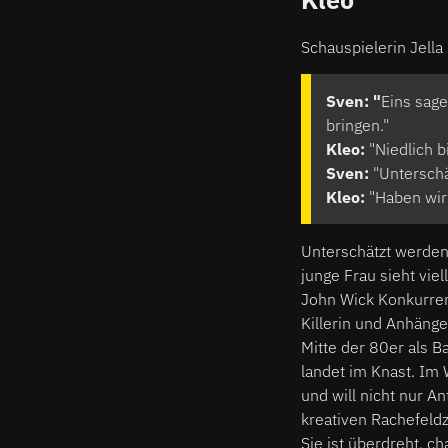
Schauspielerin Jella
Sven: "
Eins sage
bringen."
Kleo:
"Niedlich bi
Sven:
"Unterschä
Kleo:
"Haben wir 
Unterschätzt werden s
junge Frau sieht vie
John Wick Konkurren
Killerin und Anhänge
Mitte der 80er als B
landet im Knast. Im
und will nicht nur An
kreativen Rachefeldzu
Sie ist überdreht, c