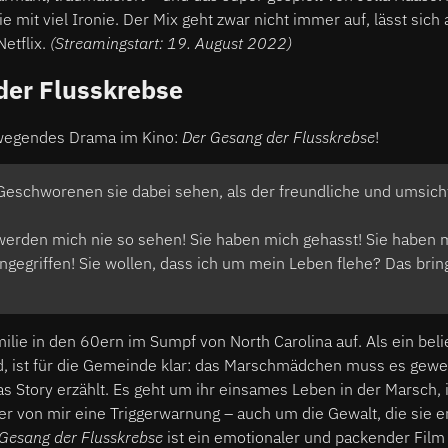
e mit viel Ironie. Der Mix geht zwar nicht immer auf, lässt sich
Netflix.
(Streamingstart: 19. August 2022)
der Flusskrebse
wegendes Drama im Kino:
Der Gesang der Flusskrebse
!
eschworenen sie dabei sehen, als der freundliche und umsich
werden mich nie so sehen! Sie haben mich gehasst! Sie haben m
gegriffen! Sie wollen, dass ich um mein Leben flehe? Das bringe
ilie in den 60ern im Sumpf von North Carolina auf. Als ein be
rd, ist für die Gemeinde klar: das Marschmädchen muss es gewe
s Story erzählt. Es geht um ihr einsames Leben in der Marsch,
ier von mir eine Triggerwarnung – auch um die Gewalt, die sie 
Gesang der Flusskrebse
ist ein emotionaler und packender Film