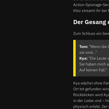
Action-Spionage-Seri
Kleo
streamt ihr bei 
Der Gesang 
Zum Schluss ein be
Tom:
"Wenn die G
sie sind…"
Kya:
"Die Leute 
Sie haben mich an
Auf keinen Fall."
Kya wächst ohne Fam
Ort tot gefunden wi
Rückblicken wird Kya
in der Liebe und – h
physisch erlebt.
Der 