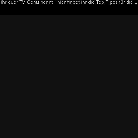
hr euer TV-Gerät nennt - hier findet ihr die Top-Tipps für die
he Sitzung auf dem Sofa mit Snacks und Softdrinks.