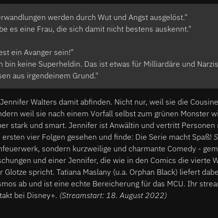
rwandlungen werden durch Wut und Angst ausgelöst."
be es eine Frau, die sich damit nicht bestens auskennt."
st ein Avanger sein!"
h bin keine Superheldin. Das ist etwas für Milliardäre und Narzi
en aus irgendeinem Grund."
ennifer Walters damit abfinden. Nicht nur, weil sie die Cousi
ndern weil sie nach einem Vorfall selbst zum grünen Monster w
er stark und smart. Jennifer ist Anwältin und vertritt Personen 
e ersten vier Folgen gesehen und finde: Die Serie macht Spaß!
S
onfeuerwerk, sondern kurzweilige und charmante Comedy - gem
schungen und einer Jennifer, die wie in den Comics die vierte
r Glotze spricht. Tatiana Maslany (u.a. Orphan Black) liefert dab
mos ab und ist eine echte Bereicherung für das MCU. Ihr stre
akt bei Disney+
. (Streamstart: 18. August 2022)