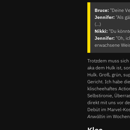
Bruce:
"Deine Ve
Jennifer:
"Als gä
(…)
Nikki:
"Du könnte
Jennifer:
"Oh, ic
erwachsene Weis
Trotzdem muss sich J
aka dem Hulk ist, so
Hulk. Groß, grün, sup
Gericht. Ich habe di
klischeehaftes Acti
Selbstironie, Überra
direkt mit uns vor de
Debüt im Marvel-Kos
Anwältin
im Wochent
Kleo