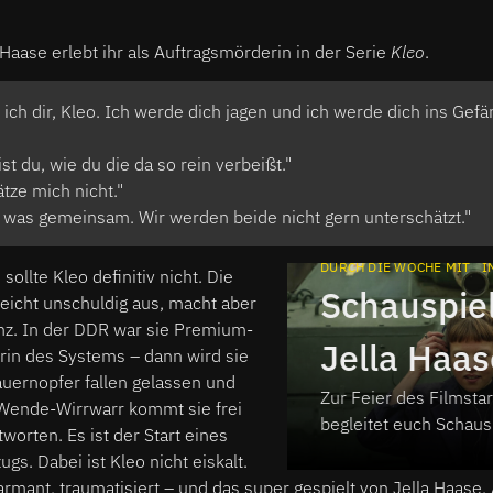
 Haase erlebt ihr als Auftragsmörderin in der Serie
Kleo
.
 ich dir, Kleo. Ich werde dich jagen und ich werde dich ins Gefä
st du, wie du die da so rein verbeißt."
tze mich nicht."
was gemeinsam. Wir werden beide nicht gern unterschätzt."
DURCH DIE WOCHE MIT
I
ollte Kleo definitiv nicht. Die
Schauspiel
lleicht unschuldig aus, macht aber
z. In der DDR war sie Premium-
Jella Haas
rin des Systems – dann wird sie
auernopfer fallen gelassen und
Zur Feier des Filmstar
Durch die
 Wende-Wirrwarr kommt sie frei
begleitet euch Schausp
tworten. Es ist der Start eines
Haase durch diese W
mit...
gs. Dabei ist Kleo nicht eiskalt.
harmant, traumatisiert – und das super gespielt von Jella Haase.