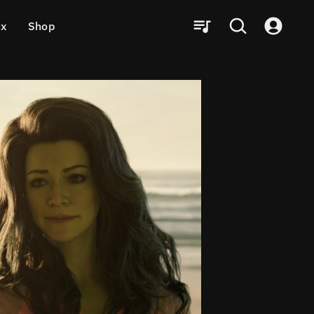
ux
Shop