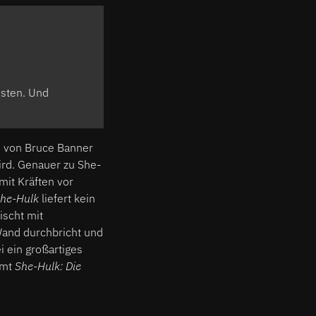
ssten. Und
ne von Bruce Banner
ird. Genauer zu She-
mit Kräften vor
he-Hulk
liefert kein
ischt mit
 Wand durchbricht und
ei ein großartiges
amt
She-Hulk: Die