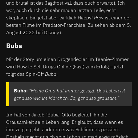
und brutal ist das Jagdfestival, dass euch erwartet. Ich
war, auch durch die sehr mauen letzten Teile, echt
skeptisch. Bin jetzt aber wirklich Happy!
Prey
ist einer der
besten Filme im Predator-Franchise. Zu sehen ab dem 5.
August 2022 bei Disney+.
Buba
Mit der Story um einen Drogendealer im Teenie-Zimmer
wird How to Sell Drugs Online (Fast) zum Erfolg – jetzt
folgt das Spin-Off
Buba
.
Buba:
"Meine Oma hat immer gesagt: Das Leben ist
genauso wie im Märchen. Ja, genauso grausam."
Im Fall von Jakob "Buba" Otto begleitet ihn die
Grausamkeit sein Leben lang. Er glaubt, dass wenn es
ihm zu gut geht, anderen etwas Schlimmes passiert.
Deshalb macht er sich sein Leben so madig wie möglich.