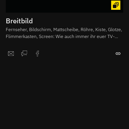
Breitbild
Fernseher, Bildschirm, Mattscheibe, Röhre, Kiste, Glotze,
Flimmerkasten, Screen: Wie auch immer ihr euer TV-
Gerät nennt - hier findet ihr die Top-Tipps für die nächste
abendliche Sitzung auf dem Sofa mit Snacks und
Softdrinks.