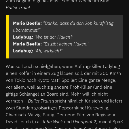
Zum Beginn folgt das Must-See der Woche im Kino –
Bullet Train
!
Marie Beetle:
"Danke, dass du den Job kurzfristig
übernimmst!"
Ladybug:
"Wo ist der Haken?
Marie Beetle:
"Es gibt keinen Haken."
Ladybug:
"Ah, wirklich?"
Was soll auch schiefgehen, wenn Auftragskiller Ladybug
einen Koffer in einem Zug klauen soll, der mit 300 Km/h
von Tokio nach Kyoto rast? Spoiler: Eine ganze Menge,
vor allem, weil auch zig andere Profi-Killer (und eine
giftige Schlange) an Board sind. Mehr will ich nicht
verraten –
Bullet Train
spricht nämlich für sich und liefert
zwei Stunden großartiges Popcornkino! Kurzweilig.
Chaotisch. Witzig. Blutig. Der neue Film von Regisseur
David Leitch (u.a.
John Wick
und
Deadpool 2
) macht Spaß
und das mit einem Star-Cast um Joey King, Aaron Taylor-