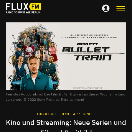
Feinstes Popcornkino: Der Film
Bullet Train
ist ab dieser Woche im Kino
zu sehen.
2022 Sony Pictures Entertainment
HIGHLIGHT
FILME
APP
KINO
Kino und Streaming: Neue Serien und