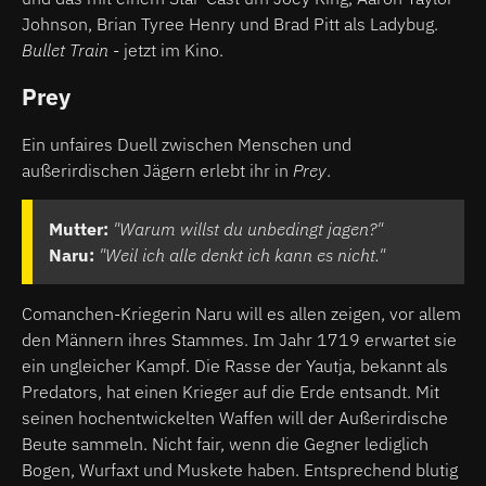
Johnson, Brian Tyree Henry und Brad Pitt als Ladybug.
Bullet Train
- jetzt im Kino.
Prey
Ein unfaires Duell zwischen Menschen und
außerirdischen Jägern erlebt ihr in
Prey
.
Mutter:
"Warum willst du unbedingt jagen?"
Naru:
"Weil ich alle denkt ich kann es nicht."
Comanchen-Kriegerin Naru will es allen zeigen, vor allem
den Männern ihres Stammes. Im Jahr 1719 erwartet sie
ein ungleicher Kampf. Die Rasse der Yautja, bekannt als
Predators, hat einen Krieger auf die Erde entsandt. Mit
seinen hochentwickelten Waffen will der Außerirdische
Beute sammeln. Nicht fair, wenn die Gegner lediglich
Bogen, Wurfaxt und Muskete haben. Entsprechend blutig