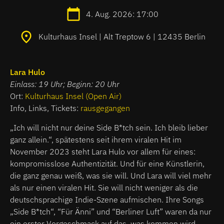
4. Aug. 2026: 17:00
Kulturhaus Insel | Alt Treptow 6 | 12435 Berlin
Lara Hulo
Einlass: 19 Uhr; Beginn: 20 Uhr
Ort:
Kulturhaus Insel (Open Air)
Info, Links, Tickets:
rausgegangen
„Ich will nicht nur deine Side B*tch sein. Ich bleib lieber
ganz allein.“, spätestens seit ihrem viralen Hit im
November 2023 steht Lara Hulo vor allem für eines:
kompromisslose Authentizität. Und für eine Künstlerin,
die ganz genau weiß, was sie will. Und Lara will viel mehr
als nur einen viralen Hit. Sie will nicht weniger als die
deutschsprachige Indie-Szene aufmischen. Ihre Songs
„Side B*tch“, “Für Änni” und “Berliner Luft” waren da nur
ein erster Vorgeschmack auf das, was kommen wird.