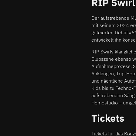
RIP Swirl
Der aufstrebende Mu
mit seinem 2024 ers
gefeierten Debüt »
Bl
entwickelt ihn konse
RIP Swirls klanglich
Clubszene ebenso wi
Aufnahmeprozess. So
Anklängen, Trip-Hop
und nächtliche Autof
Kids bis zu Techno-P
aufstrebenden Sänge
Homestudio – umgebe
Tickets
Tickets für das Konze