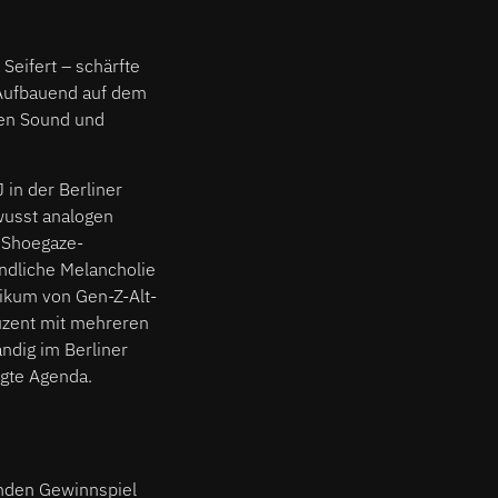
Seifert – schärfte
 Aufbauend auf dem
hen Sound und
 in der Berliner
wusst analogen
 Shoegaze-
ndliche Melancholie
likum von Gen-Z-Alt-
duzent mit mehreren
ndig im Berliner
gte Agenda.
enden Gewinnspiel