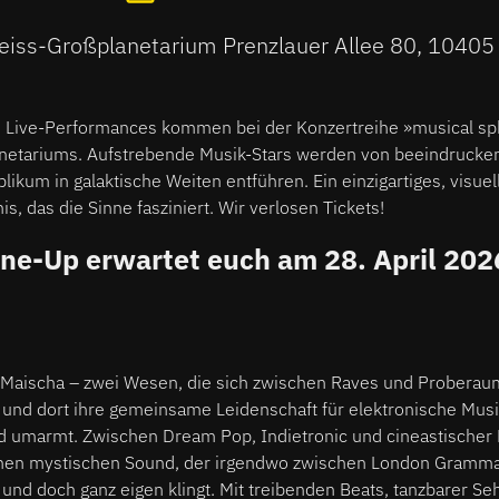
eiss-Großplanetarium Prenzlauer Allee 80, 10405 
ve Live-Performances kommen bei der Konzertreihe »musical sp
netariums. Aufstrebende Musik-Stars werden von beeindrucke
blikum in galaktische Weiten entführen. Ein einzigartiges, visue
s, das die Sinne fasziniert. Wir verlosen Tickets!
ine-Up erwartet euch am 28. April 202
 Maischa – zwei Wesen, die sich zwischen Raves und Proberau
nd dort ihre gemeinsame Leidenschaft für elektronische Musi
und umarmt. Zwischen Dream Pop, Indietronic und cineastischer
inen mystischen Sound, der irgendwo zwischen London Gramm
 und doch ganz eigen klingt. Mit treibenden Beats, tanzbarer S