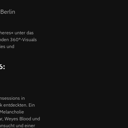
Berlin
heres« unter das
nden 360°-Visuals
lles und
6:
msessions in
k entdeckten. Ein
 Melancholie
ar, Weyes Blood und
ehnsucht und einer