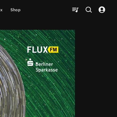
ux
Shop