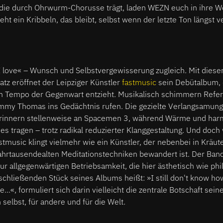
ie durch Ohrwurm-Chorusse trägt, laden WEZN euch in ihre We
teht ein Kribbeln, das bleibt, selbst wenn der letzte Ton längst v
c
 I love« – Wunsch und Selbstvergewisserung zugleich. Mit dies
tz eröffnet der Leipziger Künstler
fastmusic
sein Debütalbum, 
 Tempo der Gegenwart entzieht. Musikalisch schimmern Refer
immy Thomas ins Gedächtnis rufen. Die gezielte Verlangsamung
rinnern stellenweise an Spacemen 3, während Wärme und harm
es tragen – trotz radikal reduzierter Klanggestaltung. Und doch 
stmusic klingt vielmehr wie ein Künstler, der nebenbei in Kräut
hrtausendealten Meditationstechniken bewandert ist. Der Band
zur allgegenwärtigen Betriebsamkeit, die hier ästhetisch wie ph
schließenden Stück seines Albums heißt: »I still don't know ho
e...«, formuliert sich darin vielleicht die zentrale Botschaft sei
selbst, für andere und für die Welt.