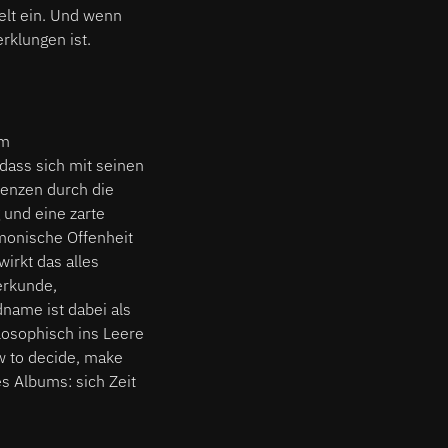
lt ein. Und wenn
erklungen ist.
em
dass sich mit seinen
enzen durch die
 und eine zarte
onische Offenheit
wirkt das alles
erkunde,
name ist dabei als
ilosophisch ins Leere
w to decide, make
nes Albums: sich Zeit