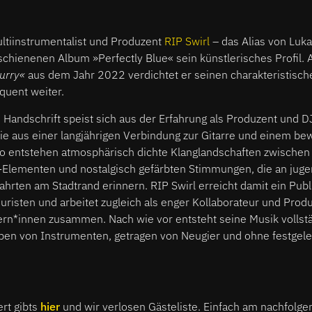
ltiinstrumentalist und Produzent
RIP Swirl
– das Alias von Luka 
chienenen Album »Perfectly Blue« sein künstlerisches Profil.
urry«
aus dem Jahr 2022 verdichtet er seinen charakteristisc
quent weiter.
e Handschrift speist sich aus der Erfahrung als Produzent und DJ
e aus einer langjährigen Verbindung zur Gitarre und einem be
 entstehen atmosphärisch dichte Klanglandschaften zwischen
-Elementen und nostalgisch gefärbten Stimmungen, die an juge
ahrten am Stadtrand erinnern. RIP Swirl erreicht damit ein Pub
uristen und arbeitet zugleich als enger Kollaborateur und Pro
rn*innen zusammen. Nach wie vor entsteht seine Musik vollstä
n von Instrumenten, getragen von Neugier und ohne festgele
rt gibts
hier
und wir verlosen Gästeliste. Einfach am nachfolg