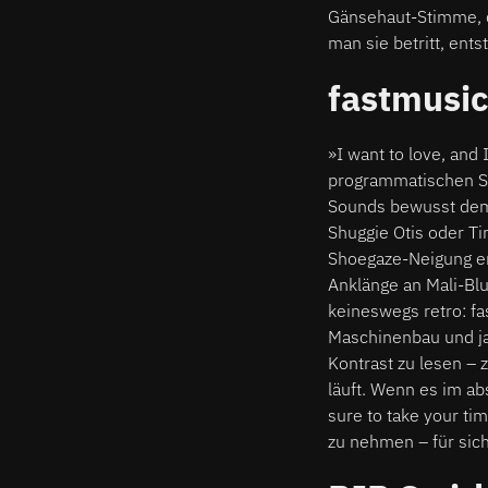
Gänsehaut-Stimme, d
man sie betritt, ents
fastmusi
»I want to love, and
programmatischen Sa
Sounds bewusst dem
Shuggie Otis oder T
Shoegaze-Neigung e
Anklänge an Mali-Blu
keineswegs retro: fa
Maschinenbau und ja
Kontrast zu lesen – 
läuft. Wenn es im ab
sure to take your tim
zu nehmen – für sich 