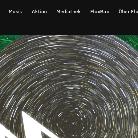
Musik
Aktion
Mediathek
FluxBau
Über Fl