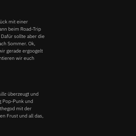
ück mit einer
kann beim Road-Trip
Dafür sollte aber die
nach Sommer. Ok,
wir gerade ergoogelt
ntieren wir euch
ille
überzeugt und
ng Pop-Punk und
lothegod mit der
en Frust und all das,