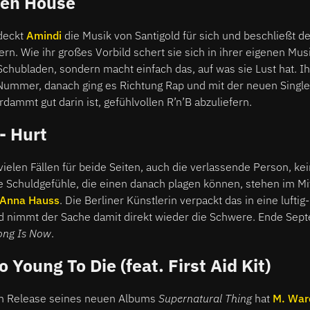
een House
deckt
Amindi
die Musik von Santigold für sich und beschließt de
ern. Wie ihr großes Vorbild schert sie sich in ihrer eigenen Mus
hubladen, sondern macht einfach das, auf was sie Lust hat. Ihr
Nummer, danach ging es Richtung Rap und mit der neuen Singl
rdammt gut darin ist, gefühlvollen R’n’B abzuliefern.
- Hurt
vielen Fällen für beide Seiten, auch die verlassende Person, kei
 Schuldgefühle, die einen danach plagen können, stehen im Mi
Anna Hauss
. Die Berliner Künstlerin verpackt das in eine luftig
immt der Sache damit direkt wieder die Schwere. Ende Septe
ong Is Now
.
 Young To Die (feat. First Aid Kit)
m Release seines neuen Albums
Supernatural Thing
hat
M. War