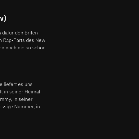
w)
h dafür den Briten
en Rap-Parts des New
en noch nie so schön
liefert es uns
lt in seiner Heimat
mmy, in seiner
 lässige Nummer, in