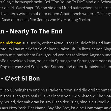
ls Single herausgebracht. Bei “Too Young To Die” sind die Sch
er die M. Ward sagt: “Wenn sie den Mund aufmachen, passiert e
hwestern wird es auf dem neuen Album noch weitere Gäste ge
 Case oder auch Jim James von My Morning Jacket.
n - Nearly To The End
ina Richman
aus Berlin, wohnt aktuell aber in Bielefeld und ha
ste im Iran mit
Baba Said
einen viralen Hit. In ihrer neuen Sin
ikerin mit iranischem Background von persönlichen Ängsten und
oßes bewirken kann, sei es ein Sprung vom Sprungbrett oder 
 Pop mit ganz viel Soul in der Stimme und queer-feministische
- C'est Si Bon
a Mileo Cunningham und Nya Parker Brown sind die drei Stimm
en aber auch gern mal Musiker:innen von Twin Shadow, The Sh
ky Sound, der nah dran ist am Disco der 70er, sind sie aktuell e
 aus New York. Der Name, Say She She, ist eine Hommage an d