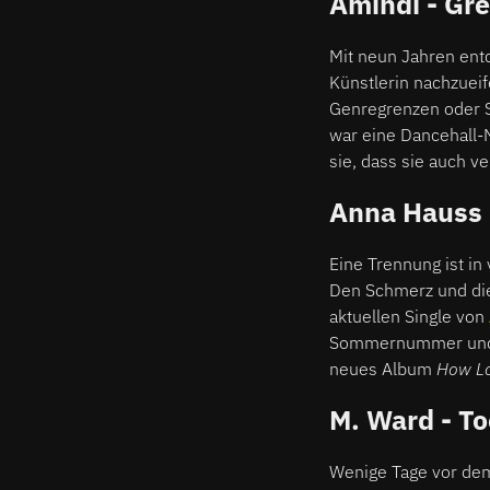
Amindi - Gr
Mit neun Jahren ent
Künstlerin nachzueif
Genregrenzen oder Sc
war eine Dancehall-
sie, dass sie auch ve
Anna Hauss 
Eine Trennung ist in 
Den Schmerz und die
aktuellen Single von
Sommernummer und n
neues Album
How L
M. Ward - Too
Wenige Tage vor de