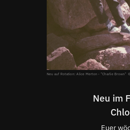
Neu auf Rotation: Alice Merton - "Charlie Brown"
Neu im F
Chlo
Euer wöc