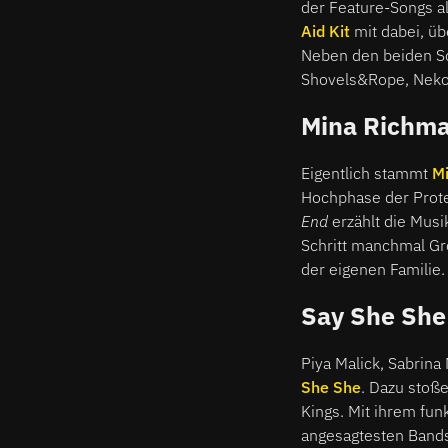
der Feature-Songs a
Aid Kit
mit dabei, üb
Neben den beiden Sc
Shovels&Rope, Neko
Mina Richma
Eigentlich stammt
M
Hochphase der Prote
End
erzählt die Mus
Schritt manchmal Gr
der eigenen Familie.
Say She She 
Piya Malick, Sabrin
She She
. Dazu stoß
Kings. Mit ihrem fun
angesagtesten Bands