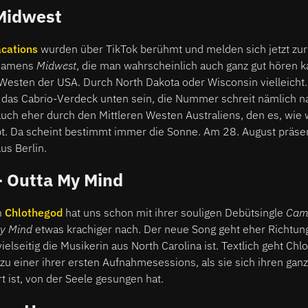
 Midwest
acations
wurden über TikTok berühmt und melden sich jetzt zur
 namens
Midwest
, die man wahrscheinlich auch ganz gut hören 
Westen der USA. Durch North Dakota oder Wisconsin vielleicht. 
das Cabrio-Verdeck unten sein, die Nummer schreit nämlich 
 auch eher durch den Mittleren Westen Australiens, den es, wie 
bt. Da scheint bestimmt immer die Sonne. Am 28. August präse
us Berlin.
- Outta My Mind
n
Chlothegod
hat uns schon mit ihrer souligen Debütsingle
Cam
y Mind
etwas krachiger nach. Der neue Song geht eher Richtu
vielseitig die Musikerin aus North Carolina ist. Textlich geht Ch
zu einer ihrer ersten Aufnahmesessions, als sie sich ihren ganz
t ist, von der Seele gesungen hat.