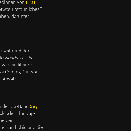
wedinnen von
First
twas Erstaunliches”.
ben, darunter
tte während der
gle
Nearly To The
 wie ein kleiner
das Coming-Out vor
m Ansatz.
en der US-Band
Say
ack oder The Dap-
ine der
ie Band Chic und die