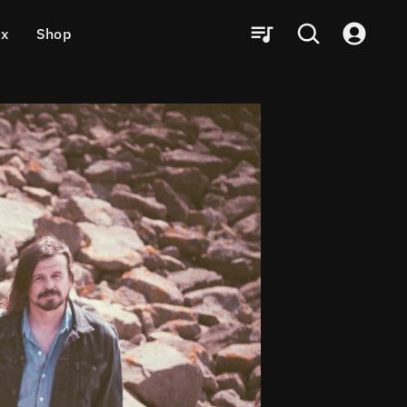
ux
Shop