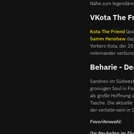
Nähe zum legendären
VKota The F
Kota The Friend
läs
Samm Henshaw
daz
Yorkers Kota, der 2
miteinander verbund
Beharie - De
Sandnes im Südweste
groovigen Soul in F
als große Hoffnung 
Tasche. Die aktuelle
der verliebt-sein in
Favoritenwahl:
Die Neuheiten im Fl