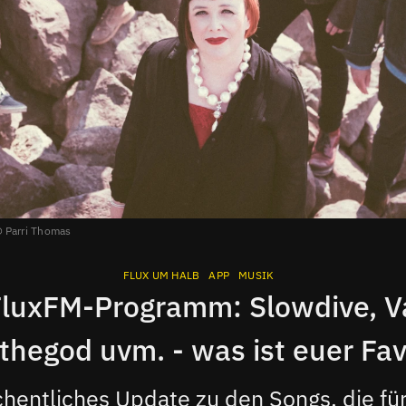
Parri Thomas
FLUX UM HALB
APP
MUSIK
luxFM-Programm: Slowdive, V
thegod uvm. - was ist euer Fav
hentliches Update zu den Songs, die für