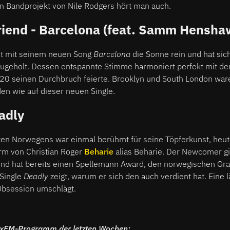
 Bandprojekt von Nile Rodgers hört man auch.
riend - Barcelona (feat. Samm Hensha
st mit seinem neuen Song
Barcelona
die Sonne rein und hat sic
ugeholt. Dessen entspannte Stimme harmoniert perfekt mit d
020 seinen Durchbruch feierte. Brooklyn und South London war
en wie auf dieser neuen Single.
adly
n Norwegens war einmal berühmt für seine Töpferkunst, heute 
orm von Christian Roger
Beharie
alias Beharie. Der Newcomer gi
und hat bereits einen Spellemann Award, den norwegischen Gra
 Single
Deadly
zeigt, warum er sich den auch verdient hat. Eine
 Obsession umschlägt.
uxFM-Programm der letzten Wochen: