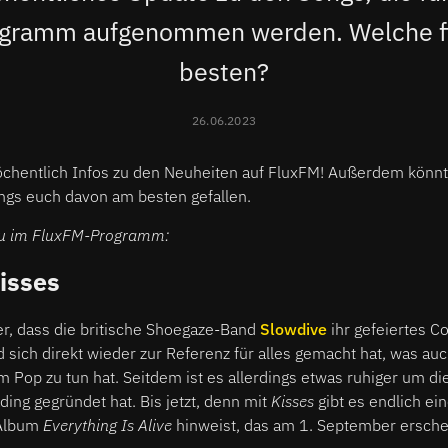
gramm aufgenommen werden. Welche fi
besten?
26.06.2023
chentlich Infos zu den Neuheiten auf FluxFM! Außerdem könnt 
ongs euch davon am besten gefallen.
eu im FluxFM-Programm:
isses
er, dass die britische Shoegaze-Band
Slowdive
ihr gefeiertes 
nd sich direkt wieder zur Referenz für alles gemacht hat, was au
 Pop zu tun hat. Seitdem ist es allerdings etwas ruhiger um d
ding gegründet hat. Bis jetzt, denn mit
Kisses
gibt es endlich ei
Album
Everything Is Alive
hinweist, das am 1. September ersche