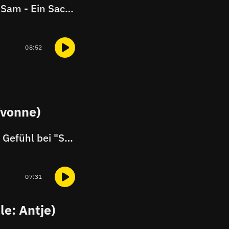
Gespräch mit Lead-Regisseurin Soleen Yusef über die Arbeit an "Sam - Ein Sachse"
08:52
Yvonne)
Gespräch mit Schauspielerin Svenja Jung über ihre Karriere, das Gefühl bei "Sam - Ein Sachse" dabei zu sein und ihre Hoffnungen für die Serie
07:31
le: Antje)