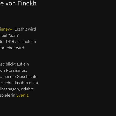
se von Finckh
isney+
. Erzählt wird
muel "Sam"
der DDR als auch im
rbrecher wird
hse
blickt auf ein
 von Rassismus,
dabei die Geschichte
 sucht, das ihm nicht
lbst sagen, erfahrt
spielerin
Svenja