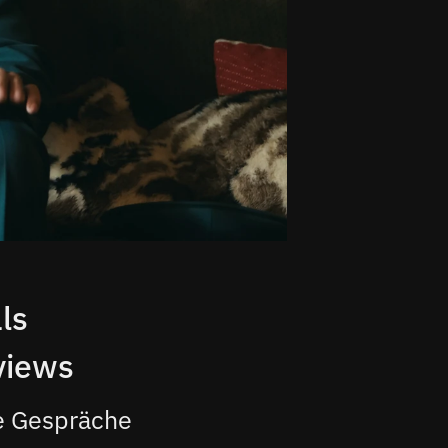
ls
views
ie Gespräche