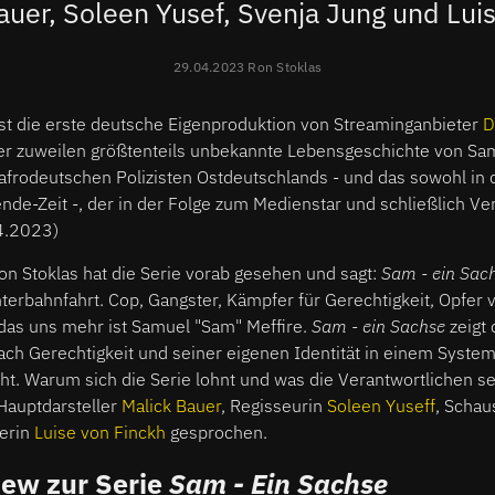
auer, Soleen Yusef, Svenja Jung und Lui
29.04.2023 Ron Stoklas
ist die erste deutsche Eigenproduktion von Streaminganbieter
D
ber zuweilen größtenteils unbekannte Lebensgeschichte von Sa
afrodeutschen Polizisten Ostdeutschlands - und das sowohl in 
de-Zeit -, der in der Folge zum Medienstar und schließlich Ve
.4.2023)
n Stoklas hat die Serie vorab gesehen und sagt:
Sam - ein Sac
terbahnfahrt. Cop, Gangster, Kämpfer für Gerechtigkeit, Opfer
l das uns mehr ist Samuel "Sam" Meffire.
Sam - ein Sachse
zeigt 
ch Gerechtigkeit und seiner eigenen Identität in einem System
teht. Warum sich die Serie lohnt und was die Verantwortlichen se
 Hauptdarsteller
Malick Bauer
, Regisseurin
Soleen Yuseff
, Schau
erin
Luise von Finckh
gesprochen.
ew zur Serie
Sam - Ein Sachse