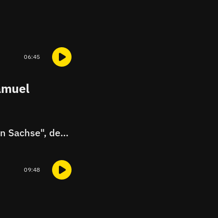
06:45
Samuel
Gespräch mit Schauspieler Malick Bauer über die Serie "Sam - Ein Sachse", den echten Samuel Meffire und die Verantwortung seiner Rolle
09:48