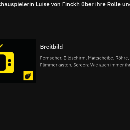
Breitbild
Fernseher, Bildschirm, Mattscheibe, Röhre, 
Flimmerkasten, Screen: Wie auch immer ih
nennt - hier findet ihr die Top-Tipps für di
Sitzung auf dem Sofa mit Snacks und Softdr