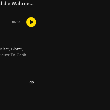
Gespräch mit Schauspielerin Luise von Finckh über ihre Rolle und die Wahrnehmung und das Bewusstsein von gesellschaftlichem Rassismus
06:53
Kiste, Glotze,
r euer TV-Gerät
e nächste abendliche
inks.