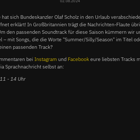
02.08.2024
hat sich Bundeskanzler Olaf Scholz in den Urlaub verabschiede
net erklärt! In Großbritannien trägt die Nachrichten-Flaute übr
". Um den passenden Soundtrack für diese Saison kümmern wir 
 – mit Songs, die die Worte "Summer/Silly/Season" im Titel od
t einen passenden Track?
ommentaren bei
Instagram
und
Facebook
eure liebsten Tracks m
a Sprachnachricht selbst an:
 11 - 14 Uhr