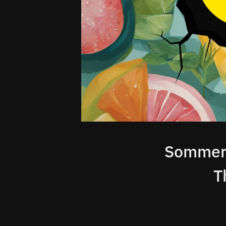
Sommerl
T