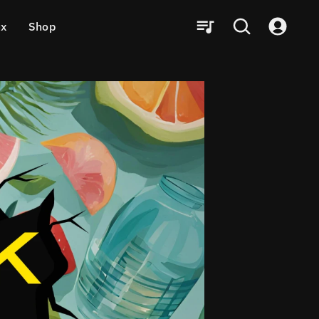
ux
Shop