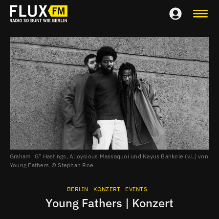
Graham "G" Hastings, Alloysious Massaquoi und Kayus Bankole (v.l.) von
Young Fathers
Stephan Roe
BERLIN
KONZERT
EVENTS
Young Fathers | Konzert