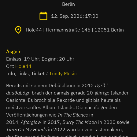
Berlin
12. Sep. 2026: 17:00
Hole44 | Hermannstraße 146 | 12051 Berlin
Ásgeir
Einlass: 19 Uhr; Beginn: 20 Uhr
Ort:
Hole44
Info, Links, Tickets:
Trinity Music
Bereits mit seinem Debütalbum in 2012
Dýrð í
dauðaþögn
brach der damals gerade 20-jährige Isländer
Gesichte. Es brach alle Rekorde und gilt bis heute als
meistverkauftes Album Islands. Die nachfolgenden
Veröffentlichungen wie
In The Silence
in
2014,
Afterglow
in 2017,
Burry The Moon
in 2020 sowie
Time On My Hands
in 2022 wurden von Tastemakern,
der Presse und Kollegen vielfach umjubelt und erhielten