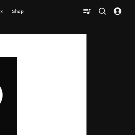
ux
Shop