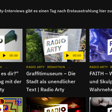
ty-Interviews gibt es einen Tag nach Erstausstrahlung hier 
00:00
00:00
N
HIGHLIGHT
INTERVIEW
RADIO ARTY
APP
REDAKTION
KUNST
HIGHLIGHT
INTERVIEW
RADIO ARTY
APP
 es dir?"
Graffitimuseum – Die
FAITH – 
og mit der
Stadt als unendlicher
und Skulp
ty
Text | Radio Arty
Wahrneh
hinterfra