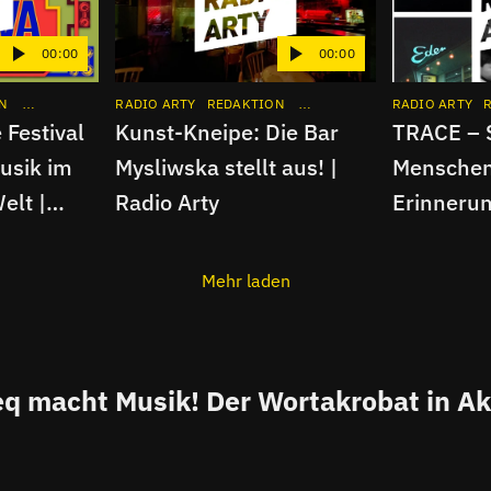
00:00
00:00
N
HIGHLIGHT
INTERVIEW
RADIO ARTY
APP
REDAKTION
KUNST
HIGHLIGHT
INTERVIEW
RADIO ARTY
APP
 Festival
Kunst-Kneipe: Die Bar
TRACE – 
usik im
Mysliwska stellt aus! |
Menschen
elt |
Radio Arty
Erinnerun
Arty
Mehr laden
q macht Musik! Der Wortakrobat in Ak