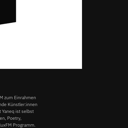
xFM zum Einrahmen
nde Künstler:innen
 Yaneq ist selbst
en, Poetry,
 FluxFM Programm.