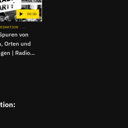
00:00
REDAKTION
KUNST
HIGHLIGHT
INTERVIEW
APP
KUNST
Spuren von
, Orten und
gen | Radio
tion: