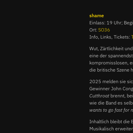
shame
Einlass: 19 Uhr; Beg
Ort:
SO36
Info, Links, Tickets:
Wut, Zärtlichkeit un
eine der spannendste
kompromisslosen, en
die britische Szene 
2025 melden sie sic
Gewinner John Congle
Cutthroat
brennt, bei
wie die Band es selb
wants to go fast for n
Inhaltlich bleibt die
Musikalisch erweiter