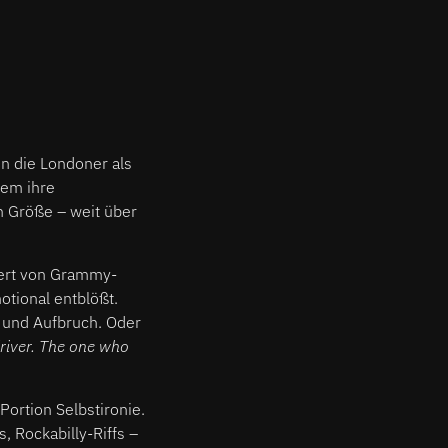
en die Londoner als
lem ihre
n Größe – weit über
ert von Grammy-
otional entblößt.
g und Aufbruch. Oder
 driver. The one who
Portion Selbstironie.
 Rockabilly-Riffs –