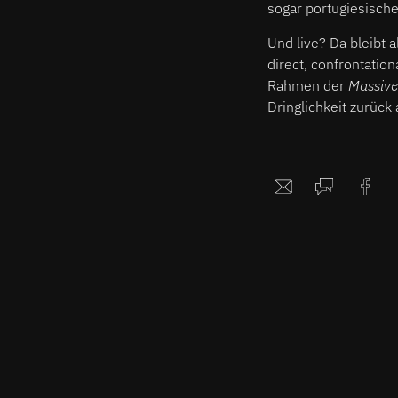
sogar portugiesische
Und live? Da bleibt 
direct, confrontatio
Rahmen der
Massive
Dringlichkeit zurüc