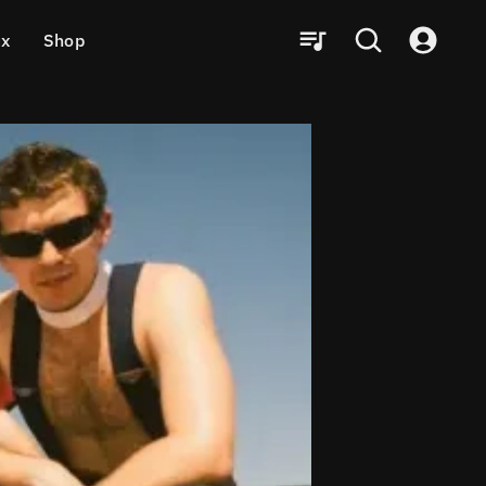
ux
Shop