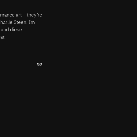
rmance art – they’re
Charlie Steen. Im
 und diese
ar.