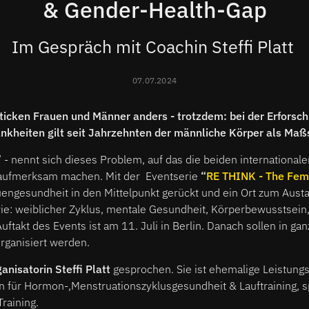
& Gender-Health-Gap
Im Gespräch mit Coachin Steffi Platt
07.07.2024
ticken Frauen und Männer anders - trotzdem: bei der Erforsc
kheiten gilt seit Jahrzehnten der männliche Körper als Maß
- nennt sich dieses Problem, auf das die beiden internationa
ufmerksam machen. Mit der Eventserie
“
RE THINK - The Fem
engesundheit in den Mittelpunkt gerückt und ein Ort zum Aust
e: weiblicher Zyklus, mentale Gesundheit, Körperbewusstsein
ftakt des Events ist am 11. Juli in Berlin. Danach sollen in ga
rganisiert werden.
anisatorin Steffi Platt
gesprochen. Sie ist ehemalige Leistungs
n für Hormon-,Menstruationszyklusgesundheit & Lauftraining, s
Training.