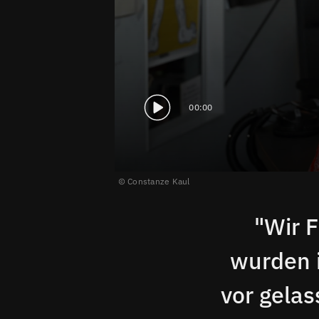
00:00
Constanze Kaul
"Wir 
wurden 
vor gelas