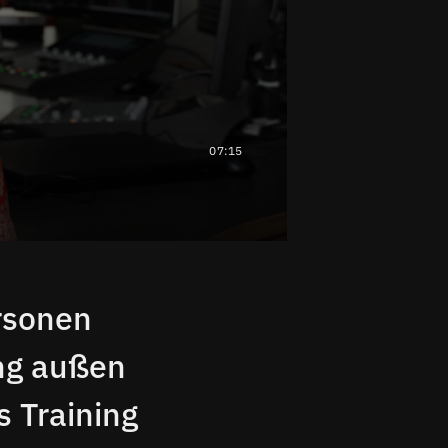
07:15
rsonen
ng außen
s Training