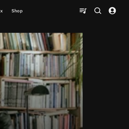
ux
Shop