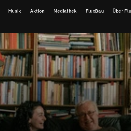
Musik
Aktion
Mediathek
FluxBau
Über Fl