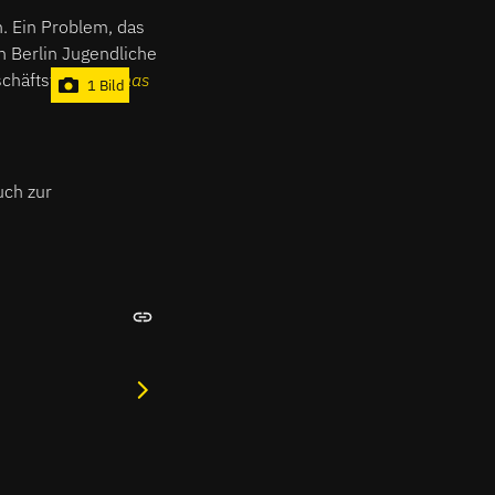
m. Ein Problem, das
in Berlin Jugendliche
schäftsführer
Jonas
1 Bild
.
uch zur