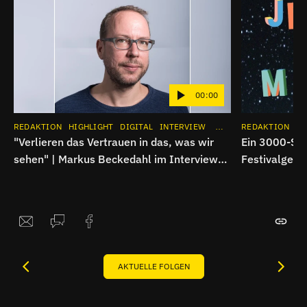
00:00
REDAKTION
HIGHLIGHT
DIGITAL
INTERVIEW
APP
INSTAGRAM
REDAKTION
HI
"Verlieren das Vertrauen in das, was wir
Ein 3000-See
sehen" | Markus Beckedahl im Interview
Festivalgelä
über EU AI Act
von Millionen
AKTUELLE FOLGEN