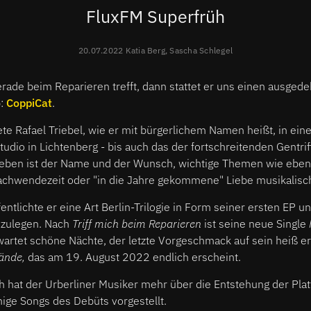
FluxFM Superfrüh
20.07.2022 Katia Berg, Sascha Schlegel
erade beim Reparieren trefft, dann stattet er uns einen ausged
b:
CoppiCat
.
ete Rafael Triebel, wie er mit bürgerlichem Namen heißt, in ei
udio in Lichtenberg - bis auch das der fortschreitenden Gentrif
lieben ist der Name und der Wunsch, wichtige Themen wie eben 
achwendezeit oder "in die Jahre gekommene" Liebe musikalisc
ntlichte er eine Art Berlin-Trilogie in Form seiner ersten EP u
zulegen.
Nach
Triff mich beim Reparieren
ist seine neue Single
wartet schöne Nächte, der letzte Vorgeschmack auf sein heiß e
ände,
das am 19. August 2022 endlich erscheint.
 hat der Urberliner Musiker mehr über die Entstehung der Plat
inige Songs des Debüts vorgestellt.