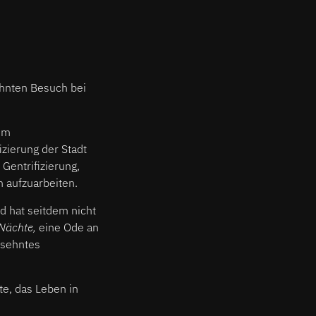
ehnten Besuch bei
nem
izierung der Stadt
Gentrifizierung,
h aufzuarbeiten.
nd hat seitdem nicht
Nächte,
eine Ode an
rsehntes
te, das Leben in