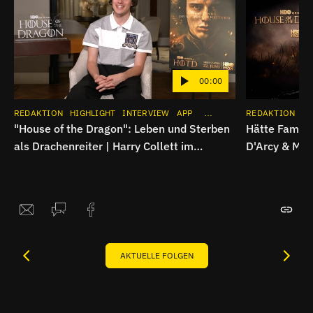
00:00
REDAKTION
HIGHLIGHT
INTERVIEW
APP
SERIE
INSTAGRAM
REDAKTION
HI
"House of the Dragon": Leben und Sterben
Hätte Famili
als Drachenreiter | Harry Collett im
D'Arcy & Mat
Spoiler-Interview
Dragon"-Int
AKTUELLE FOLGEN