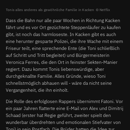
Tonis alles anderes als gewöhnliche Familie in Kacken
Netflix
Dass die Bahn nur alle paar Wochen in Richtung Kacken
fährt und es vor Ort gezüchtete Steppenläufer zu kaufen
gibt, ist noch das harmloseste. In Kacken gibt es auch
eine herunter gesparte Polizei, die ihre Wache mit einem
Friseur teilt, eine sprechende Ente (die Toni schließlich
auf Schritt und Tritt begleitet) und Bürgermeisterin
Veronica Ferres, die den Ort in feinster Sekten-Manier
regiert. Dazu kommt Tonis liebenswürdige, aber
durchgeknallte Familie. Alles Gründe, wieso Toni
schnellstmöglich abhauen will - wäre da nicht seine
Vergangenheit, die ihn einholt.
Die Rolle des erfolglosen Rappers übernimmt Fatoni. Vor
ein paar Jahren flatterte eine E-Mail von Alex und Dimitrij
Schaad (erster hat Regie geführt, zweiter spielt den
wunderbar überdrehten und emotionalen Stiefvater von
Toni) in sein Postfach. Die Brüder hatten die Idee zur