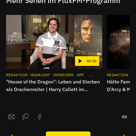
Mehr Serien im FluxFM-Programm
00:00
REDAKTION
HIGHLIGHT
INTERVIEW
APP
SERIE
INSTAGRAM
REDAKTION
HI
"House of the Dragon": Leben und Sterben
Hätte Famili
als Drachenreiter | Harry Collett im
D'Arcy & Mat
Spoiler-Interview
Dragon"-Int