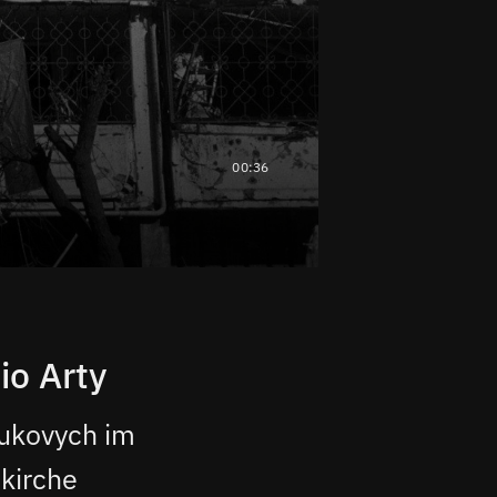
00:36
o Arty
iukovych im
skirche