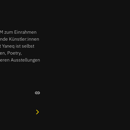
auf keinen Fall
eq ist selbst
met sich in seiner
einserweiterung,
g 16 Uhr im FluxFM
xFM zum Einrahmen
nde Künstler:innen
 Yaneq ist selbst
en, Poetry,
teren Ausstellungen