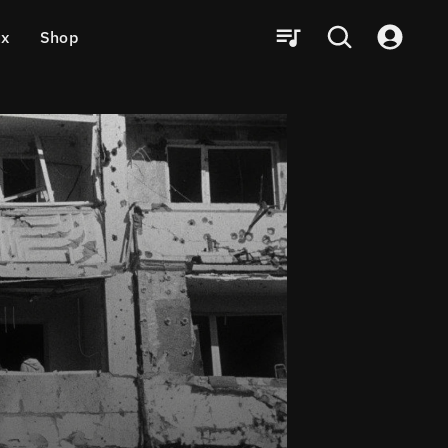
ux
Shop