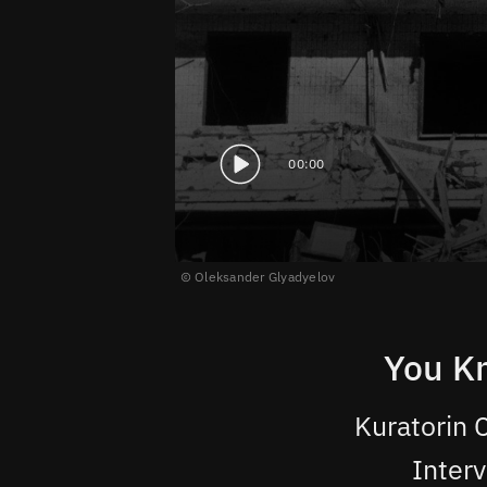
00:00
Oleksander Glyadyelov
You K
Kuratorin 
Interv