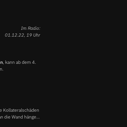
Im Radio:
01.12.22, 19 Uhr
nn
, kann ab dem 4.
n.
le Kollateralschäden
an die Wand hängen.
rt über spannende