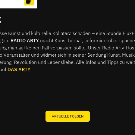
Künstler:innen und welche Ausstellung man 
verpassen sollte. Unser Radio Arty-Host Yan
g
Künstler, Musiker und Veranstalter und wid
Sendung Kunst, Musiken, Poetry, Bewussts
Revolution und Lebensliebe. Jeden Sonnta
asse Kunst und kulturelle Kollateralschäden – eine Stunde Flu
Programm.
ngen.
RADIO ARTY
macht Kunst hörbar, informiert über spanne
ng man auf keinen Fall verpassen sollte. Unser Radio Arty-Host
d Veranstalter und widmet sich in seiner Sendung Kunst, Musik
rung, Revolution und Lebensliebe. Alle Infos und Tipps zu wei
 auf
DAS ARTY
.
AKTUELLE FOLGEN