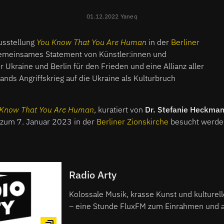
01.12.2022 Yaneq
usstellung
You Know That You Are Human
in der
Berliner
gemeinsames Statement von Künstler:innen und
r Ukraine und Berlin für den Frieden und eine Allianz aller
nds Angriffskrieg auf die Ukraine als Kulturbruch
 Know That You Are Human
, kuratiert von
Dr. Stefanie Heckma
zum 7. Januar 2023 in der
Berliner Zionskirche
besucht werde
Radio Arty
Kolossale Musik, krasse Kunst und kulturel
– eine Stunde FluxFM zum Einrahmen und 
RADIO ARTY macht Kunst hörbar, informie