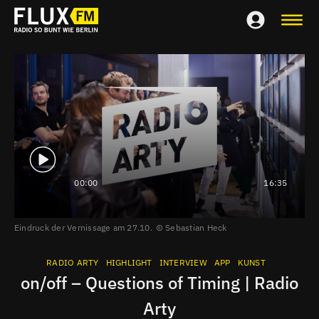
00:00
16:35
Eindruck der Vernissage am 27.10.
Sebastian Heck
RADIO ARTY
HIGHLIGHT
INTERVIEW
APP
KUNST
on/off – Questions of Timing | Radio
Arty