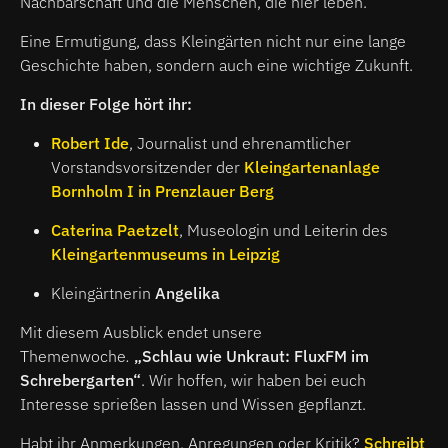
Nachbarschaft und die Menschen, die hier leben.
Eine Ermutigung, dass Kleingärten nicht nur eine lange
Geschichte haben, sondern auch eine wichtige Zukunft.
In dieser Folge hört ihr:
Robert Ide
, Journalist und ehrenamtlicher
Vorstandsvorsitzender der
Kleingartenanlage
Bornholm I in Prenzlauer Berg
Caterina Paetzelt
, Museologin und Leiterin des
Kleingartenmuseums in Leipzig
Kleingärtnerin
Angelika
Mit diesem Ausblick endet unsere
Themenwoche
.
„Schlau wie Unkraut: FluxFM im
Schrebergarten“
. Wir hoffen, wir haben bei euch
Interesse sprießen lassen und Wissen gepflanzt.
Habt ihr Anmerkungen, Anregungen oder Kritik?
Schreibt